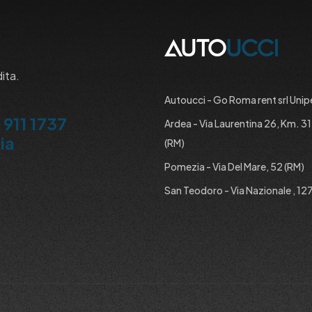
dita.
Autoucci - Go Roma rent srl Unip
 911 1737
Ardea - Via Laurentina 26, Km. 3
ia
(RM)
Pomezia - Via Del Mare, 52 (RM)
San Teodoro - Via Nazionale , 127