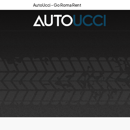
AutoUcci - Go Roma Rent