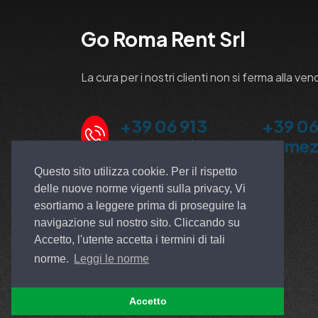
Go Roma Rent Srl
La cura per i nostri clienti non si ferma alla ven
+39 06 913
+39 06
5100 Ardea
Pomez
Questo sito utilizza cookie. Per il rispetto
delle nuove norme vigenti sulla privacy, Vi
esortiamo a leggere prima di proseguire la
navigazione sul nostro sito. Cliccando su
Accetto, l'utente accetta i termini di tali
norme.
Leggi le norme
Accetto
© All rights reserved. Made by
EGSOFT