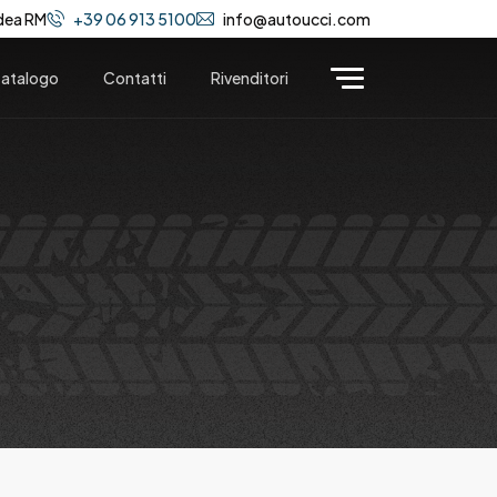
dea RM
+39 06 913 5100
info@autoucci.com
atalogo
Contatti
Rivenditori