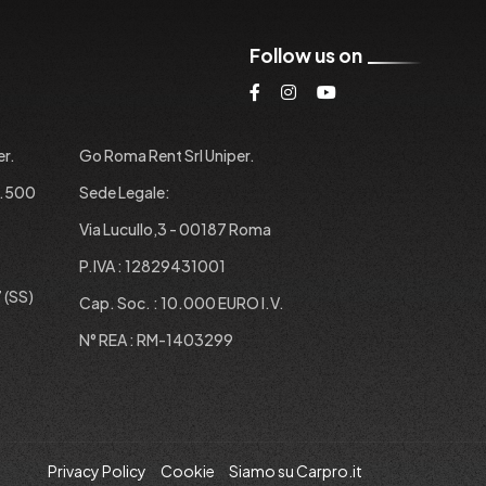
Follow us on
er.
Go Roma Rent Srl Uniper.
1.500
Sede Legale:
Via Lucullo,3 - 00187 Roma
P.IVA : 12829431001
 (SS)
Cap. Soc. : 10.000 EURO I.V.
N° REA : RM-1403299
Privacy Policy
Cookie
Siamo su Carpro.it