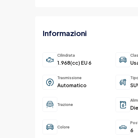
Informazioni
Cilindrata
Cla
1.968(cc) EU 6
Us
Trasmissione
Tip
Automatico
SU
Ali
Trazione
Die
Pos
Colore
6