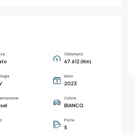
sse
Chilometri
ato
67.612 (Km)
ologia
Anno
V
2023
mentazione
Colore
sel
BIANCO
ti
Porte
5