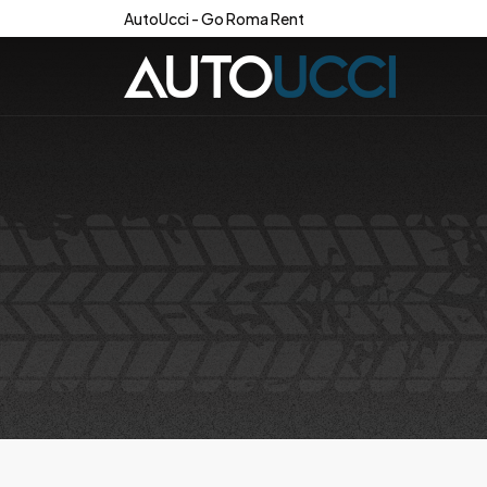
AutoUcci - Go Roma Rent