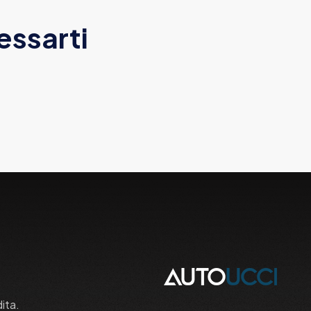
essarti
dita.