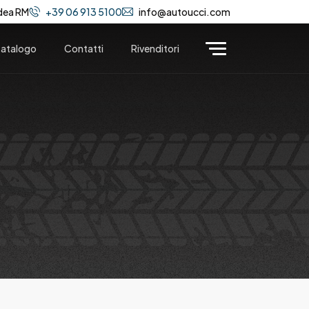
dea RM
+39 06 913 5100
info@autoucci.com
atalogo
Contatti
Rivenditori