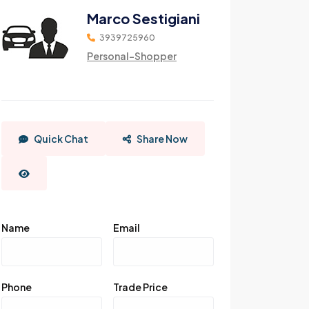
Marco Sestigiani
3939725960
Personal-Shopper
Quick Chat
Share Now
Name
Email
Phone
Trade Price