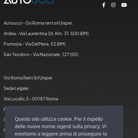
Autoucci - Go Roma rent srl Uniper.
Ardea - Via Laurentina 26, Km. 31.500 (RM)
Pomezia - Via Del Mare, 52 (RM)
San Teodoro - Via Nazionale , 127 (SS)
Go Roma Rent Srl Uniper.
Sede Legale:
Via Lucullo,3 - 00187 Roma
P.IVA : 12829431001
Questo sito utilizza cookie. Per il rispetto
Cap. Soc. : 10.000 EURO I.V.
delle nuove norme vigenti sulla privacy, Vi
N° REA : RM-1403299
esortiamo a leggere prima di proseguire la