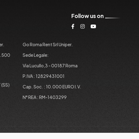
Follow us on
er.
Go Roma Rent Srl Uniper.
1.500
Sede Legale:
Via Lucullo,3 - 00187 Roma
P.IVA : 12829431001
 (SS)
Cap. Soc. : 10.000 EURO I.V.
N° REA : RM-1403299
Privacy Policy
Cookie
Siamo su Carpro.it