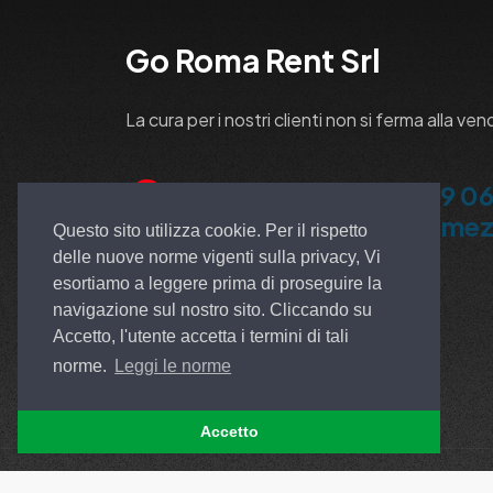
Go Roma Rent Srl
La cura per i nostri clienti non si ferma alla ven
+39 06 913
+39 06
5100 Ardea
Pomez
Questo sito utilizza cookie. Per il rispetto
delle nuove norme vigenti sulla privacy, Vi
esortiamo a leggere prima di proseguire la
navigazione sul nostro sito. Cliccando su
Accetto, l'utente accetta i termini di tali
norme.
Leggi le norme
Accetto
© All rights reserved. Made by
EGSOFT