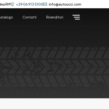
dea RM
+39 06 913 5100
info@autoucci.com
atalogo
Contatti
Rivenditori