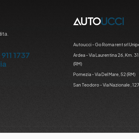
dita.
Autoucci - Go Roma rent srl Unip
 911 1737
Ardea - Via Laurentina 26, Km. 3
ia
(RM)
Pomezia - Via Del Mare, 52 (RM)
San Teodoro - Via Nazionale , 127