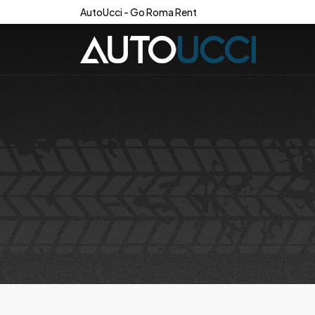
AutoUcci - Go Roma Rent