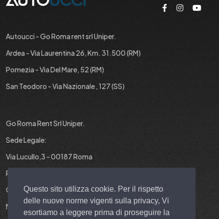
Autoucci - Go Roma rent srl Uniper.
Ardea - Via Laurentina 26, Km. 31.500 (RM)
Pomezia - Via Del Mare, 52 (RM)
San Teodoro - Via Nazionale , 127 (SS)
Go Roma Rent Srl Uniper.
Sede Legale:
Via Lucullo,3 - 00187 Roma
P.IVA : 12829431001
Questo sito utilizza cookie. Per il rispetto
Cap. Soc. : 10.000 EURO I.V.
delle nuove norme vigenti sulla privacy, Vi
N° REA : RM-1403299
esortiamo a leggere prima di proseguire la