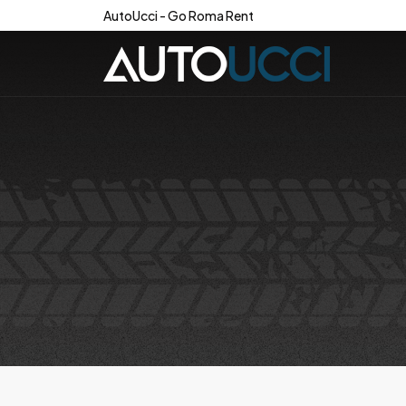
AutoUcci - Go Roma Rent