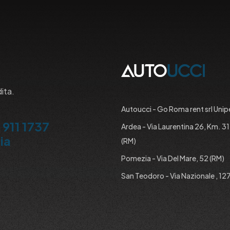
dita.
Autoucci - Go Roma rent srl Unip
 911 1737
Ardea - Via Laurentina 26, Km. 3
ia
(RM)
Pomezia - Via Del Mare, 52 (RM)
San Teodoro - Via Nazionale , 127