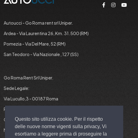
Autoucci - Go Roma rent srl Uniper.
Ardea - Via Laurentina 26, Km. 31.500 (RM)
Pomezia - Via Del Mare, 52 (RM)
San Teodoro - Via Nazionale , 127 (SS)
Go Roma Rent Srl Uniper.
Sede Legale:
Via Lucullo,3 - 00187 Roma
P.IVA : 12829431001
Questo sito utilizza cookie. Per il rispetto
Cap. Soc. : 10.000 EURO I.V.
delle nuove norme vigenti sulla privacy, Vi
N° REA : RM-1403299
esortiamo a leggere prima di proseguire la