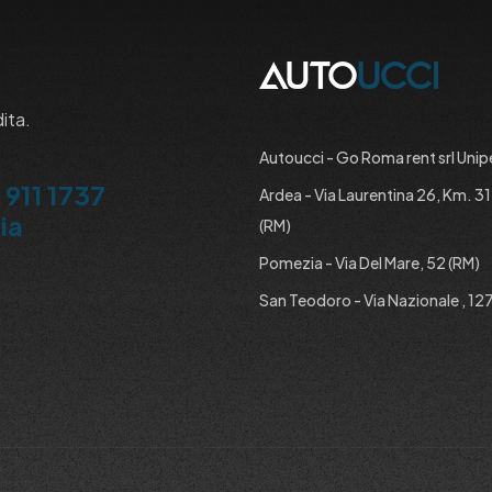
dita.
Autoucci - Go Roma rent srl Unip
 911 1737
Ardea - Via Laurentina 26, Km. 3
ia
(RM)
Pomezia - Via Del Mare, 52 (RM)
San Teodoro - Via Nazionale , 127