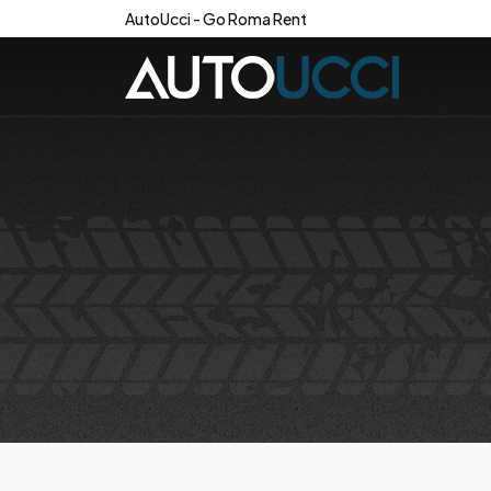
AutoUcci - Go Roma Rent