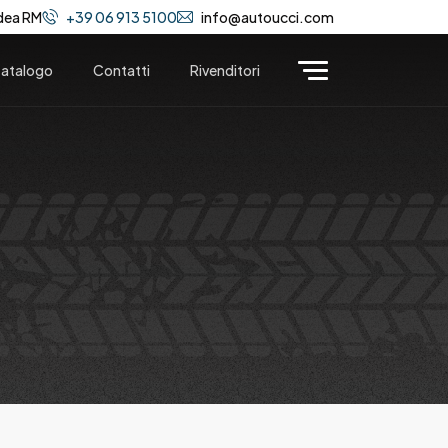
dea RM
+39 06 913 5100
info@autoucci.com
atalogo
Contatti
Rivenditori