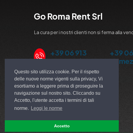
Go Roma Rent Srl
La cura per i nostri clienti non si ferma alla ven
+39 06 913
+39 06
5100 Ardea
Pomez
Questo sito utilizza cookie. Per il rispetto
delle nuove norme vigenti sulla privacy, Vi
esortiamo a leggere prima di proseguire la
navigazione sul nostro sito. Cliccando su
Accetto, l'utente accetta i termini di tali
norme.
Leggi le norme
Accetto
© All rights reserved. Made by
EGSOFT