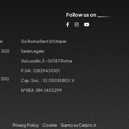
Follow us on
er.
Go Roma Rent Srl Uniper.
1.500
Sede Legale:
Via Lucullo,3 - 00187 Roma
P.IVA : 12829431001
 (SS)
Cap. Soc. : 10.000 EURO I.V.
N° REA : RM-1403299
Privacy Policy
Cookie
Siamo su Carpro.it