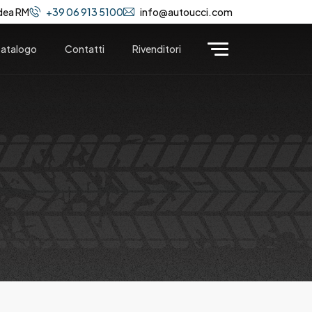
dea RM
+39 06 913 5100
info@autoucci.com
atalogo
Contatti
Rivenditori