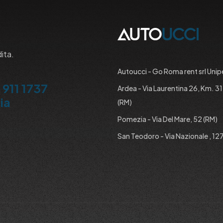
dita.
Autoucci - Go Roma rent srl Unip
 911 1737
Ardea - Via Laurentina 26, Km. 3
ia
(RM)
Pomezia - Via Del Mare, 52 (RM)
San Teodoro - Via Nazionale , 127