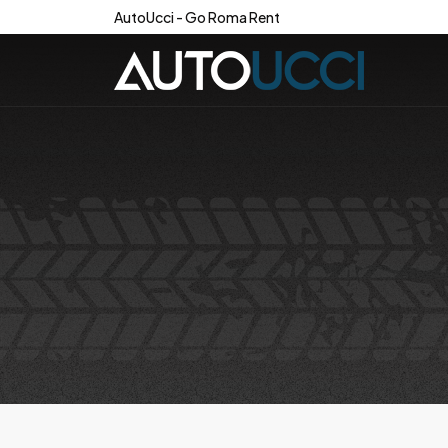
AutoUcci - Go Roma Rent