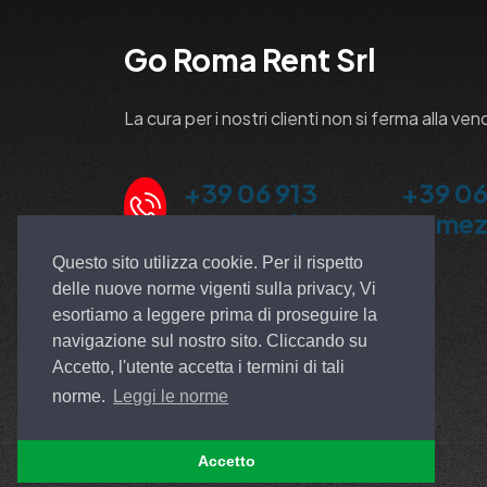
Go Roma Rent Srl
La cura per i nostri clienti non si ferma alla ven
+39 06 913
+39 06
5100 Ardea
Pomez
Questo sito utilizza cookie. Per il rispetto
delle nuove norme vigenti sulla privacy, Vi
esortiamo a leggere prima di proseguire la
navigazione sul nostro sito. Cliccando su
Accetto, l'utente accetta i termini di tali
norme.
Leggi le norme
Accetto
© All rights reserved. Made by
EGSOFT