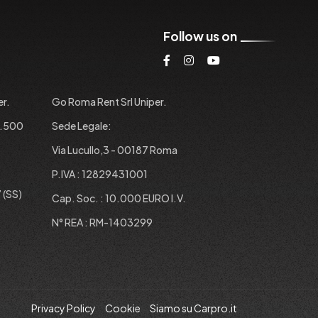
Follow us on
er.
Go Roma Rent Srl Uniper.
1.500
Sede Legale:
Via Lucullo,3 - 00187 Roma
P.IVA : 12829431001
 (SS)
Cap. Soc. : 10.000 EURO I.V.
N° REA : RM-1403299
Privacy Policy
Cookie
Siamo su Carpro.it