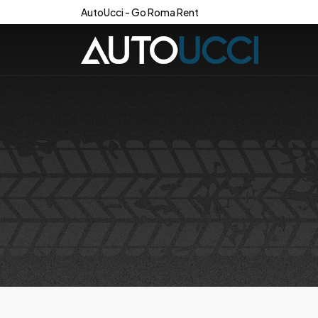
AutoUcci - Go Roma Rent