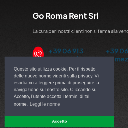
Go Roma Rent Srl
La cura per i nostri clienti non si ferma alla ven
+39 06 913
+39 06
5100 Ardea
Pomez
Questo sito utilizza cookie. Per il rispetto
delle nuove norme vigenti sulla privacy, Vi
esortiamo a leggere prima di proseguire la
navigazione sul nostro sito. Cliccando su
Accetto, l'utente accetta i termini di tali
norme.
Leggi le norme
Accetto
© All rights reserved. Made by
EGSOFT