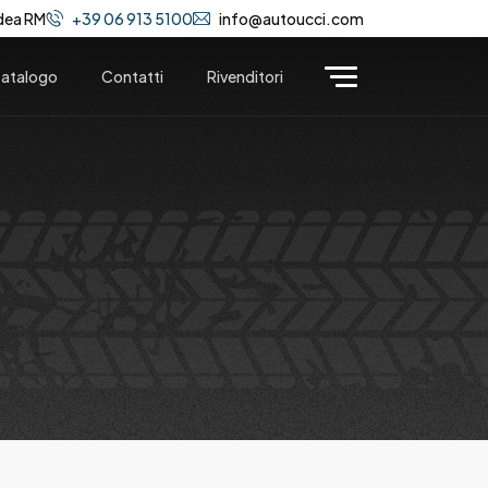
dea RM
+39 06 913 5100
info@autoucci.com
atalogo
Contatti
Rivenditori