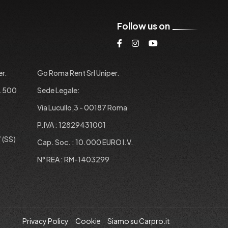
Follow us on
er.
Go Roma Rent Srl Uniper.
1.500
Sede Legale:
Via Lucullo,3 - 00187 Roma
P.IVA : 12829431001
 (SS)
Cap. Soc. : 10.000 EURO I.V.
N° REA : RM-1403299
Privacy Policy
Cookie
Siamo su Carpro.it