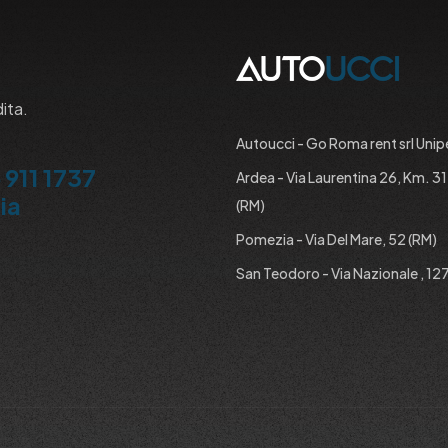
dita.
Autoucci - Go Roma rent srl Unip
 911 1737
Ardea - Via Laurentina 26, Km. 3
ia
(RM)
Pomezia - Via Del Mare, 52 (RM)
San Teodoro - Via Nazionale , 127