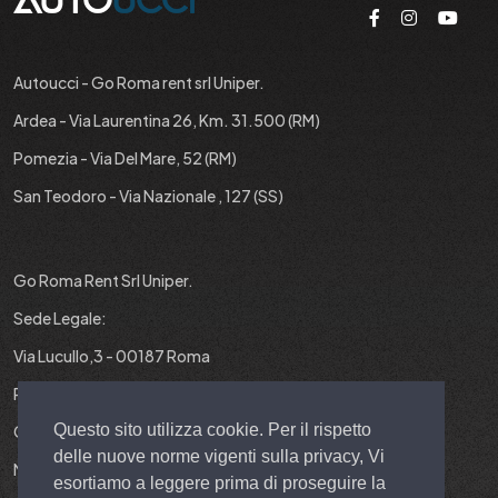
Autoucci - Go Roma rent srl Uniper.
Ardea - Via Laurentina 26, Km. 31.500 (RM)
Pomezia - Via Del Mare, 52 (RM)
San Teodoro - Via Nazionale , 127 (SS)
Go Roma Rent Srl Uniper.
Sede Legale:
Via Lucullo,3 - 00187 Roma
P.IVA : 12829431001
Questo sito utilizza cookie. Per il rispetto
Cap. Soc. : 10.000 EURO I.V.
delle nuove norme vigenti sulla privacy, Vi
N° REA : RM-1403299
esortiamo a leggere prima di proseguire la